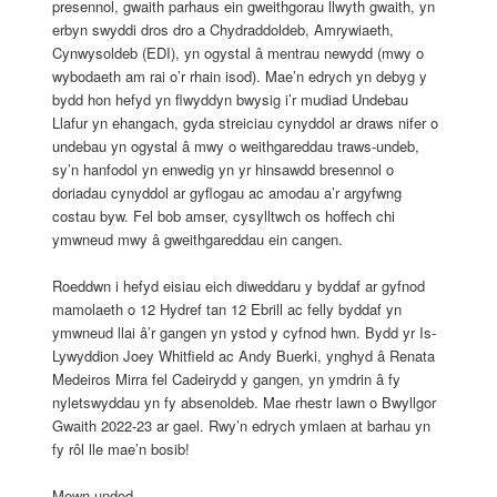
presennol, gwaith parhaus ein gweithgorau llwyth gwaith, yn
erbyn swyddi dros dro a Chydraddoldeb, Amrywiaeth,
Cynwysoldeb (EDI), yn ogystal â mentrau newydd (mwy o
wybodaeth am rai o’r rhain isod). Mae’n edrych yn debyg y
bydd hon hefyd yn flwyddyn bwysig i’r mudiad Undebau
Llafur yn ehangach, gyda streiciau cynyddol ar draws nifer o
undebau yn ogystal â mwy o weithgareddau traws-undeb,
sy’n hanfodol yn enwedig yn yr hinsawdd bresennol o
doriadau cynyddol ar gyflogau ac amodau a’r argyfwng
costau byw. Fel bob amser, cysylltwch os hoffech chi
ymwneud mwy â gweithgareddau ein cangen.
Roeddwn i hefyd eisiau eich diweddaru y byddaf ar gyfnod
mamolaeth o 12 Hydref tan 12 Ebrill ac felly byddaf yn
ymwneud llai â’r gangen yn ystod y cyfnod hwn. Bydd yr Is-
Lywyddion Joey Whitfield ac Andy Buerki, ynghyd â Renata
Medeiros Mirra fel Cadeirydd y gangen, yn ymdrin â fy
nyletswyddau yn fy absenoldeb. Mae rhestr lawn o Bwyllgor
Gwaith 2022-23 ar gael. Rwy’n edrych ymlaen at barhau yn
fy rôl lle mae’n bosib!
Mewn undod,