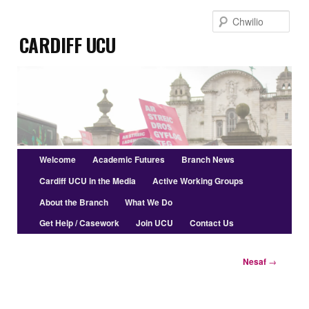
Symud
Chwi
i'r
Cardiff UCU
cynnwys
cynradd
Prif
Welcome
Academic Futures
Branch News
ddewislen
Cardiff UCU in the Media
Active Working Groups
About the Branch
What We Do
Get Help / Casework
Join UCU
Contact Us
Llywio
Nesaf
→
cofnod