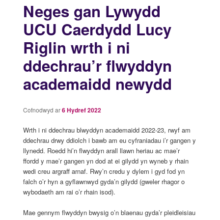
Neges gan Lywydd
UCU Caerdydd Lucy
Riglin wrth i ni
ddechrau’r flwyddyn
academaidd newydd
Cofnodwyd ar
6 Hydref 2022
Wrth i ni ddechrau blwyddyn academaidd 2022-23, rwyf am
ddechrau drwy ddiolch i bawb am eu cyfraniadau i’r gangen y
llynedd. Roedd hi’n flwyddyn arall llawn heriau ac mae’r
ffordd y mae’r gangen yn dod at ei gilydd yn wyneb y rhain
wedi creu argraff arnaf. Rwy’n credu y dylem i gyd fod yn
falch o’r hyn a gyflawnwyd gyda’n gilydd (gweler rhagor o
wybodaeth am rai o’r rhain isod).
Mae gennym flwyddyn bwysig o’n blaenau gyda’r pleidleisiau